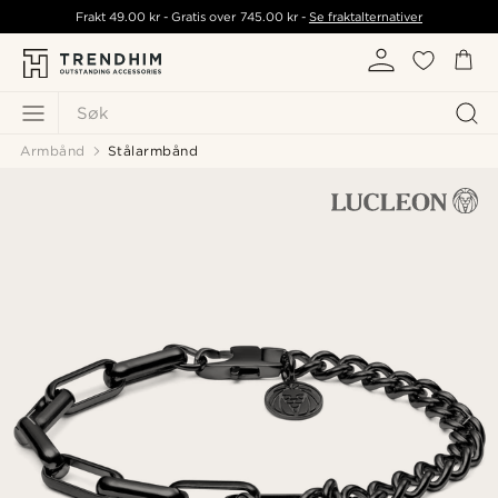
Frakt
49.00 kr
- Gratis over
745.00 kr
-
Se fraktalternativer
Søk
Armbånd
Stålarmbånd