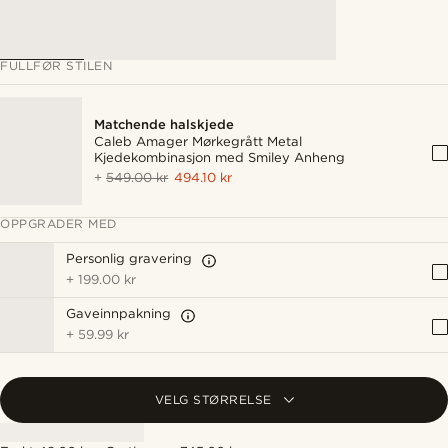
FULLFØR STILEN
Matchende halskjede
Caleb Amager Mørkegrått Metal
Kjedekombinasjon med Smiley Anheng
+
549.00 kr
494.10 kr
OPPGRADER MED
Personlig gravering
+
199.00 kr
Gaveinnpakning
+
59.99 kr
VELG STØRRELSE