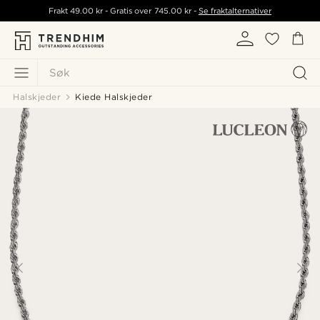
Frakt
49.00 kr
- Gratis over
745.00 kr
-
Se fraktalternativer
Søk
Halskjeder
Kiede Halskjeder