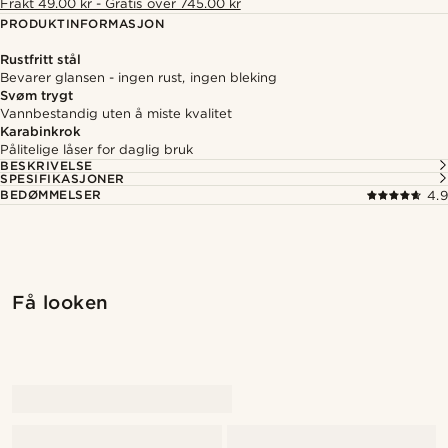
Frakt 49.00 kr - Gratis over 745.00 kr
PRODUKTINFORMASJON
Rustfritt stål
Bevarer glansen - ingen rust, ingen bleking
Svøm trygt
Vannbestandig uten å miste kvalitet
Karabinkrok
Pålitelige låser for daglig bruk
BESKRIVELSE
SPESIFIKASJONER
BEDØMMELSER
4.9
Få looken
@daniigarciia01