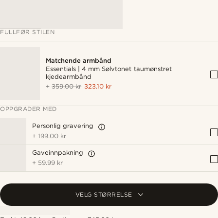
FULLFØR STILEN
Matchende armbånd
Essentials | 4 mm Sølvtonet taumønstret
kjedearmbånd
+
359.00 kr
323.10 kr
OPPGRADER MED
Personlig gravering
+
199.00 kr
Gaveinnpakning
+
59.99 kr
VELG STØRRELSE