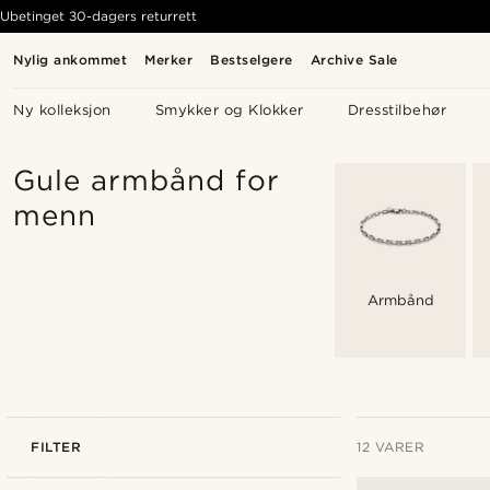
Ubetinget 30-dagers returrett
Nylig ankommet
Merker
Bestselgere
Archive Sale
Ny kolleksjon
Smykker og Klokker
Dresstilbehør
Gule armbånd for
menn
Armbånd
FILTER
12 VARER