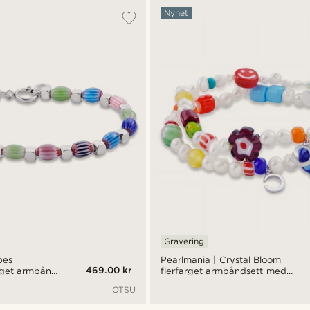
Nyhet
Gravering
bes
Pearlmania | Crystal Bloom
469.00 kr
rget armbånd
flerfarget armbåndsett med
g rustfritt
ferskvannsperler og
OTSU
glassperler