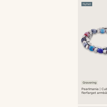
Nyhet
Lucleon
(2)
Neshraw
(1)
Otsu
(7)
Tailor Toki
(1)
Waykins
(1)
kr
kr
Typer personlige tilpasninger
Gravéring
(10)
Gravering
Pearlmania | Cu
flerfarget armb
glassperler og rus