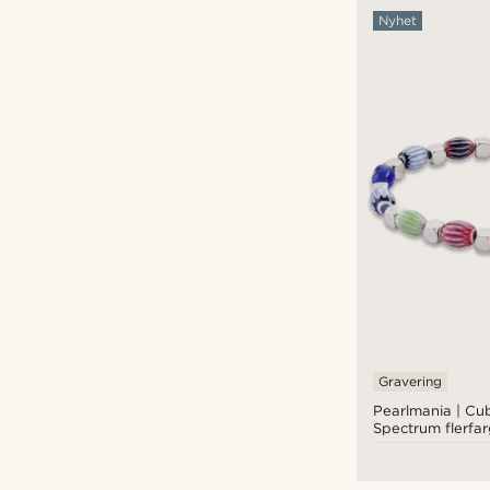
Nyhet
Gravering
Pearlmania | Cu
Spectrum flerfa
med glassperler o
stål