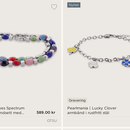
Nyhet
Gravering
bes Spectrum
Pearlmania | Lucky Clover
589.00 kr
åndsett med
armbånd i rustfritt stål
tfritt stål
OTSU