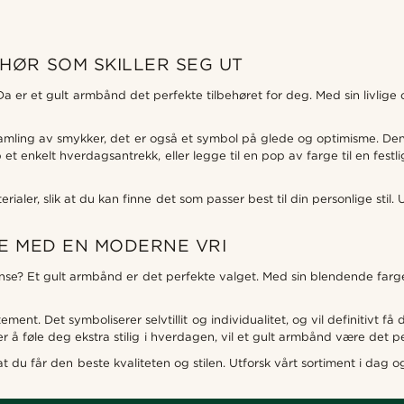
HØR SOM SKILLER SEG UT
 Da er et gult armbånd det perfekte tilbehøret for deg. Med sin livlige 
in samling av smykker, det er også et symbol på glede og optimisme. Den
p et enkelt hverdagsantrekk, eller legge til en pop av farge til en fes
aler, slik at du kan finne det som passer best til din personlige stil. Utf
E MED EN MODERNE VRI
eganse? Et gult armbånd er det perfekte valget. Med sin blendende far
ent. Det symboliserer selvtillit og individualitet, og vil definitivt f
r å føle deg ekstra stilig i hverdagen, vil et gult armbånd være det pe
 du får den beste kvaliteten og stilen. Utforsk vårt sortiment i dag og