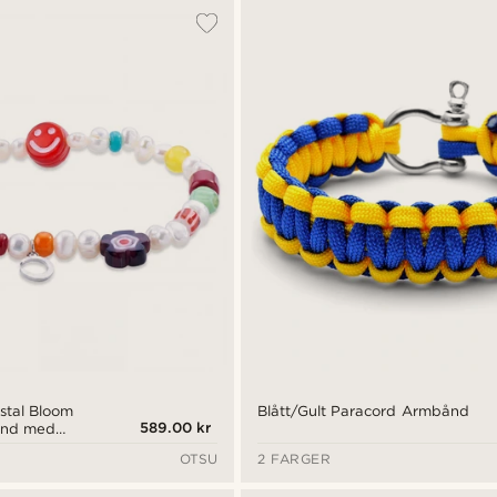
stal Bloom
Blått/Gult Paracord Armbånd
589.00 kr
bånd med
r og
OTSU
2 FARGER