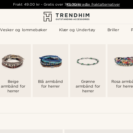
Frakt
49.00 kr
-
Gratis over
745.00 kr
Kontakt oss
-
Se fraktalternativer
Vesker og lommebøker
Klær og Undertøy
Briller
P
Beige
Blå armbånd
Grønne
Rosa armb
armbånd for
for herrer
armbånd for
for herre
herrer
herrer