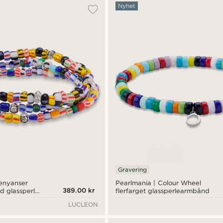
Nyhet
Gravering
genyanser
Pearlmania | Colour Wheel
389.00 kr
 glassperler
flerfarget glassperlearmbånd
LUCLEON