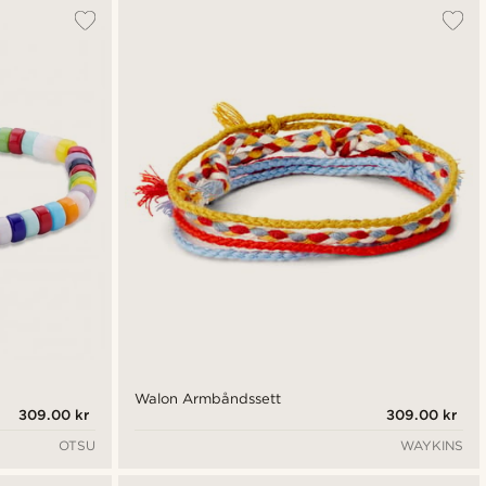
Mest populært
Nyest
Laveste pris
Høyeste pris
Walon Armbåndssett
309.00 kr
309.00 kr
OTSU
WAYKINS