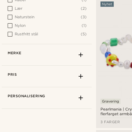
Nyhet
Lær
(2)
Naturstein
(3)
Nylon
(1)
Rustfritt stål
(5)
MERKE
PRIS
PERSONALISERING
Gravering
Pearlmania | Cry
flerfarget arm
ferskvannsperle
3 FARGER
glassperler