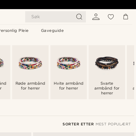
Søk
ersonlig Pleie
Gaveguide
ånd
Røde armbånd
Hvite armbånd
Svarte
r
for herrer
for herrer
armbånd for
a
herrer
SORTER ETTER
MEST POPULÆRT