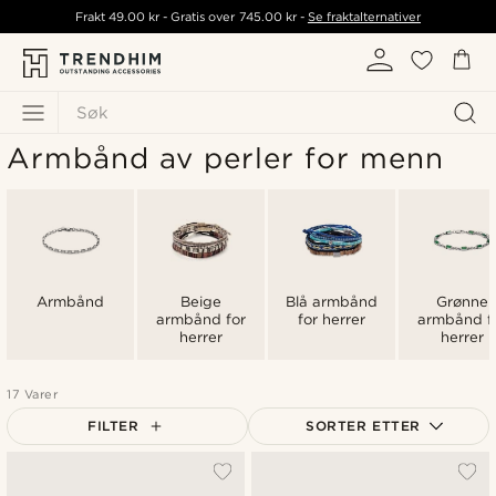
Frakt
49.00 kr
- Gratis over
745.00 kr
-
Se fraktalternativer
Søk
Armbånd av perler for menn
Armbånd
Beige
Blå armbånd
Grønne
armbånd for
for herrer
armbånd f
herrer
herrer
17 Varer
FILTER
SORTER ETTER
Mest populært