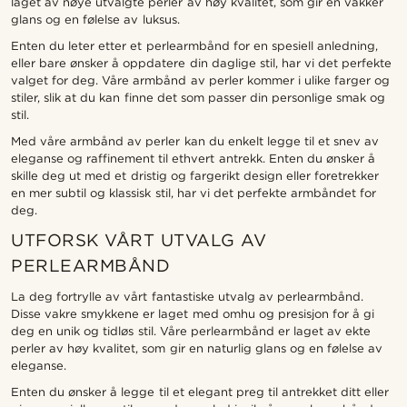
laget av nøye utvalgte perler av høy kvalitet, som gir en vakker
glans og en følelse av luksus.
Enten du leter etter et perlearmbånd for en spesiell anledning,
eller bare ønsker å oppdatere din daglige stil, har vi det perfekte
valget for deg. Våre armbånd av perler kommer i ulike farger og
stiler, slik at du kan finne det som passer din personlige smak og
stil.
Med våre armbånd av perler kan du enkelt legge til et snev av
eleganse og raffinement til ethvert antrekk. Enten du ønsker å
skille deg ut med et dristig og fargerikt design eller foretrekker
en mer subtil og klassisk stil, har vi det perfekte armbåndet for
deg.
UTFORSK VÅRT UTVALG AV
PERLEARMBÅND
La deg fortrylle av vårt fantastiske utvalg av perlearmbånd.
Disse vakre smykkene er laget med omhu og presisjon for å gi
deg en unik og tidløs stil. Våre perlearmbånd er laget av ekte
perler av høy kvalitet, som gir en naturlig glans og en følelse av
eleganse.
Enten du ønsker å legge til et elegant preg til antrekket ditt eller