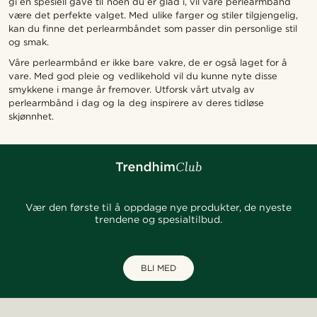
gi en spesiell gave til noen du er glad i, vil våre perlearmbånd
være det perfekte valget. Med ulike farger og stiler tilgjengelig,
kan du finne det perlearmbåndet som passer din personlige stil
og smak.
Våre perlearmbånd er ikke bare vakre, de er også laget for å
vare. Med god pleie og vedlikehold vil du kunne nyte disse
smykkene i mange år fremover. Utforsk vårt utvalg av
perlearmbånd i dag og la deg inspirere av deres tidløse
skjønnhet.
Vær den første til å oppdage nye produkter, de nyeste
trendene og spesialtilbud.
BLI MED