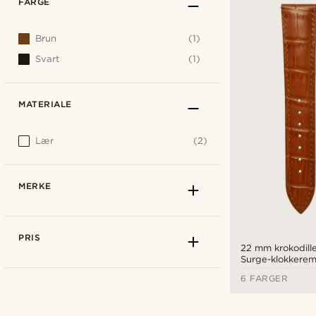
FARGE
Brun
(1)
Svart
(1)
MATERIALE
Lær
(2)
MERKE
PRIS
22 mm krokodill
Surge-klokkerem 
lær med roségul
6 FARGER
– hurtigutløsnin