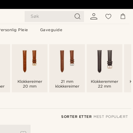
Søk
ersonlig Pleie
Gaveguide
Klokkereimer
21 mm
Klokkeremmer
K
mer
20 mm
klokkereimer
22 mm
SORTER ETTER
MEST POPULÆRT
Mest populært