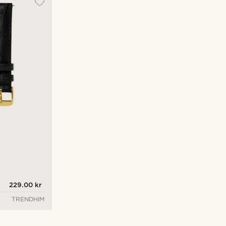
Nyest
Laveste pris
Høyeste pris
229.00 kr
TRENDHIM