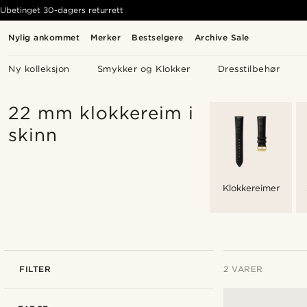
Ubetinget 30-dagers returrett
Nylig ankommet
Merker
Bestselgere
Archive Sale
Ny kolleksjon
Smykker og Klokker
Dresstilbehør
22 mm klokkereim i
skinn
Klokkereimer
FILTER
2 VARER