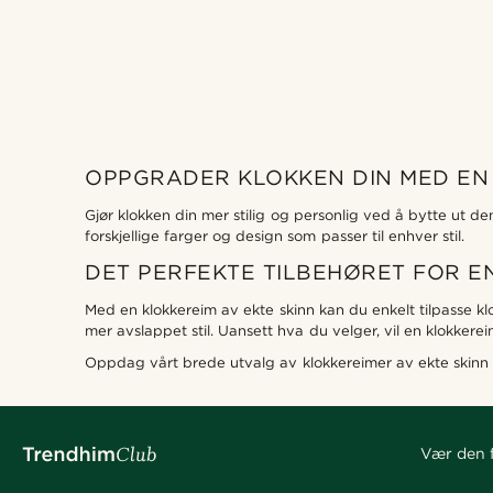
OPPGRADER KLOKKEN DIN MED EN 
Trendhim
(2)
Gjør klokken din mer stilig og personlig ved å bytte ut d
forskjellige farger og design som passer til enhver stil.
DET PERFEKTE TILBEHØRET FOR 
Med en klokkereim av ekte skinn kan du enkelt tilpasse klok
mer avslappet stil. Uansett hva du velger, vil en klokkere
kr
kr
Oppdag vårt brede utvalg av klokkereimer av ekte skinn i
Vær den f