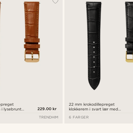
epreget
22 mm krokodillepreget
229.00 kr
i lysebrunt
klokkerem i svart lær med
ltonet spenne
gulltonet spenne –
TRENDHIM
6 FARGER
g
hurtigutløsning