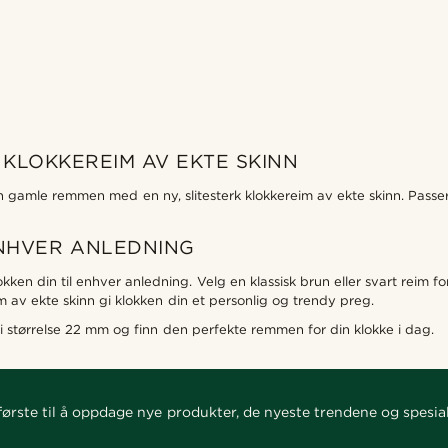
KLOKKEREIM AV EKTE SKINN
en gamle remmen med en ny, slitesterk klokkereim av ekte skinn. Passer
ENHVER ANLEDNING
ken din til enhver anledning. Velg en klassisk brun eller svart reim for
im av ekte skinn gi klokken din et personlig og trendy preg.
 størrelse 22 mm og finn den perfekte remmen for din klokke i dag.
ørste til å oppdage nye produkter, de nyeste trendene og spesial