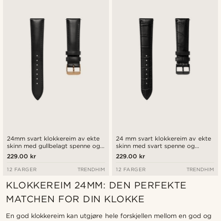
24mm svart klokkereim av ekte
24 mm svart klokkereim av ekte
skinn med gullbelagt spenne og
skinn med svart spenne og
hurtigutløsende tapper
hurtigutløsende tapper
229.00 kr
229.00 kr
12 FARGER
TRENDHIM
12 FARGER
TRENDHIM
KLOKKEREIM 24MM: DEN PERFEKTE
MATCHEN FOR DIN KLOKKE
En god klokkereim kan utgjøre hele forskjellen mellom en god og