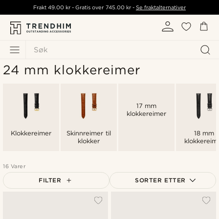
Frakt
49.00 kr
- Gratis over
745.00 kr
-
Se fraktalternativer
Søk
24 mm klokkereimer
17 mm
klokkereimer
Klokkereimer
Skinnreimer til
18 mm
klokker
klokkereim
16 Varer
FILTER
SORTER ETTER
Mest populært
Nyest