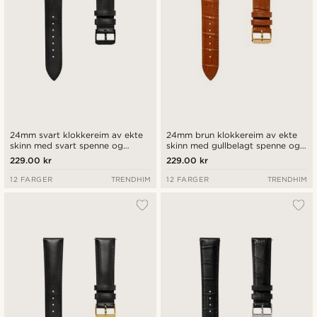
24mm svart klokkereim av ekte
24mm brun klokkereim av ekte
skinn med svart spenne og
skinn med gullbelagt spenne og
hurtigutløsende tapper
hurtigutløsende tapper
229.00 kr
229.00 kr
12 FARGER
TRENDHIM
12 FARGER
TRENDHIM