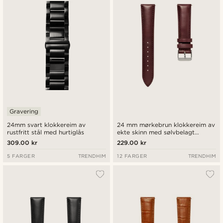
Laveste pris
Høyeste pris
Gravering
24mm svart klokkereim av
24 mm mørkebrun klokkereim av
rustfritt stål med hurtiglås
ekte skinn med sølvbelagt
spenne og hurtigutløsende
309.00 kr
229.00 kr
tapper
5 FARGER
TRENDHIM
12 FARGER
TRENDHIM