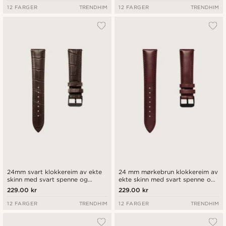
12 FARGER
TRENDHIM
12 FARGER
TRENDHIM
24mm svart klokkereim av ekte
24 mm mørkebrun klokkereim av
skinn med svart spenne og
ekte skinn med svart spenne og
hurtigutløsende tapper
hurtigutløsende tapper
229.00 kr
229.00 kr
12 FARGER
TRENDHIM
12 FARGER
TRENDHIM