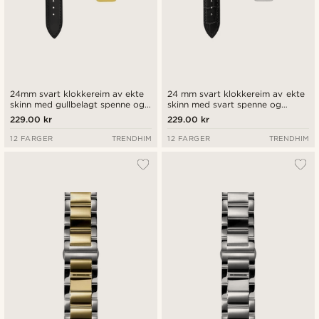
24mm svart klokkereim av ekte
24 mm svart klokkereim av ekte
skinn med gullbelagt spenne og
skinn med svart spenne og
hurtigutløsende tapper
hurtigutløsende tapper
229.00 kr
229.00 kr
12 FARGER
TRENDHIM
12 FARGER
TRENDHIM