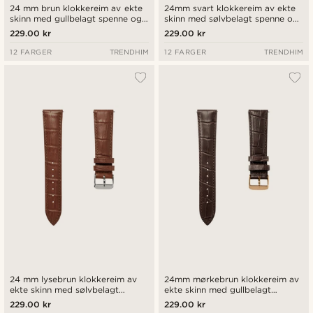
24 mm brun klokkereim av ekte
24mm svart klokkereim av ekte
skinn med gullbelagt spenne og
skinn med sølvbelagt spenne og
hurtigutløsende tapper
hurtigutløsende tapper
229.00 kr
229.00 kr
12 FARGER
TRENDHIM
12 FARGER
TRENDHIM
24 mm lysebrun klokkereim av
24mm mørkebrun klokkereim av
ekte skinn med sølvbelagt
ekte skinn med gullbelagt
spenne og hurtigutløsende
spenne og hurtigutløsende
229.00 kr
229.00 kr
tapper
tapper