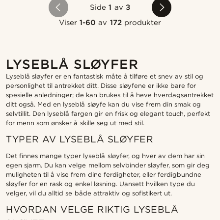
Side
1
av
3
Viser
1-60
av
172
produkter
LYSEBLÅ SLØYFER
Lyseblå sløyfer er en fantastisk måte å tilføre et snev av stil og
personlighet til antrekket ditt. Disse sløyfene er ikke bare for
spesielle anledninger; de kan brukes til å heve hverdagsantrekket
ditt også. Med en lyseblå sløyfe kan du vise frem din smak og
selvtillit. Den lyseblå fargen gir en frisk og elegant touch, perfekt
for menn som ønsker å skille seg ut med stil.
TYPER AV LYSEBLÅ SLØYFER
Det finnes mange typer lyseblå sløyfer, og hver av dem har sin
egen sjarm. Du kan velge mellom selvbinder sløyfer, som gir deg
muligheten til å vise frem dine ferdigheter, eller ferdigbundne
sløyfer for en rask og enkel løsning. Uansett hvilken type du
velger, vil du alltid se både attraktiv og sofistikert ut.
HVORDAN VELGE RIKTIG LYSEBLÅ