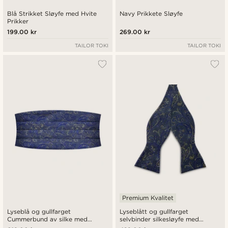
Blå Strikket Sløyfe med Hvite
Navy Prikkete Sløyfe
Prikker
199.00 kr
269.00 kr
TAILOR TOKI
TAILOR TOKI
Premium Kvalitet
Lyseblå og gullfarget
Lyseblått og gullfarget
Cummerbund av silke med
selvbinder silkesløyfe med
paisleymønster
paisleymønster