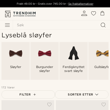
Frakt
49.00 kr
- Gratis over
745.00 kr
-
Se fraktalternativer
Søk
Lyseblå sløyfer
Sløyfer
Burgunder
Ferdigknyttet
Gullsløyfe
sløyfer
svart sløyfe
172 Varer
FILTER
SORTER ETTER
Mest populært