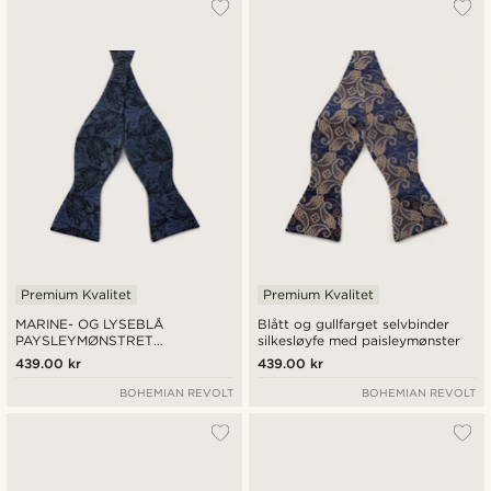
Premium Kvalitet
Premium Kvalitet
MARINE- OG LYSEBLÅ
Blått og gullfarget selvbinder
PAYSLEYMØNSTRET
silkesløyfe med paisleymønster
SELVBINDER SLØYFE
439.00 kr
439.00 kr
BOHEMIAN REVOLT
BOHEMIAN REVOLT