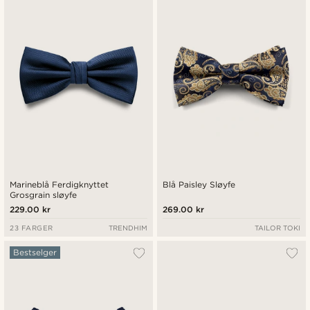
Nyest
Laveste pris
Høyeste pris
Marineblå Ferdigknyttet
Blå Paisley Sløyfe
Grosgrain sløyfe
229.00 kr
269.00 kr
23 FARGER
TRENDHIM
TAILOR TOKI
Bestselger