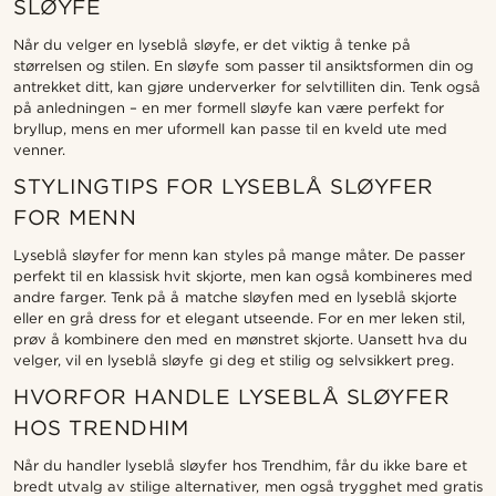
SLØYFE
Når du velger en lyseblå sløyfe, er det viktig å tenke på
størrelsen og stilen. En sløyfe som passer til ansiktsformen din og
antrekket ditt, kan gjøre underverker for selvtilliten din. Tenk også
på anledningen – en mer formell sløyfe kan være perfekt for
bryllup, mens en mer uformell kan passe til en kveld ute med
venner.
STYLINGTIPS FOR LYSEBLÅ SLØYFER
FOR MENN
Lyseblå sløyfer for menn kan styles på mange måter. De passer
perfekt til en klassisk hvit skjorte, men kan også kombineres med
andre farger. Tenk på å matche sløyfen med en lyseblå skjorte
eller en grå dress for et elegant utseende. For en mer leken stil,
prøv å kombinere den med en mønstret skjorte. Uansett hva du
velger, vil en lyseblå sløyfe gi deg et stilig og selvsikkert preg.
HVORFOR HANDLE LYSEBLÅ SLØYFER
HOS TRENDHIM
Når du handler lyseblå sløyfer hos Trendhim, får du ikke bare et
bredt utvalg av stilige alternativer, men også trygghet med gratis