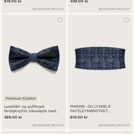
619.00 kr
439.00 kr
BOHEMIAN REVOLT
BOHEMIAN REVOLT
Premium Kvalitet
Lyseblått og gullfarget
MARINE- OG LYSEBLÅ
ferdigknyttet silkesløyfe med
PAYSLEYMØNSTRET
paisleymønster
CUMMERBUND AV SILKE
389.00 kr
619.00 kr
BOHEMIAN REVOLT
BOHEMIAN REVOLT