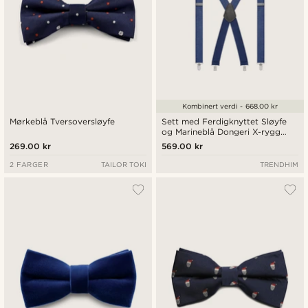
Kombinert verdi - 668.00 kr
Mørkeblå Tversoversløyfe
Sett med Ferdigknyttet Sløyfe
og Marineblå Dongeri X-rygg
Bukseseler med Clip-on
269.00 kr
569.00 kr
2 FARGER
TAILOR TOKI
TRENDHIM