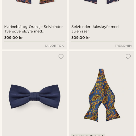
Marineblå og Oransje Selvbinder
Selvbinder Julesløyfe med
Tversoversløyfe med
Julenisser
Paisleymønster
309.00 kr
309.00 kr
TAILOR TOKI
TRENDHIM