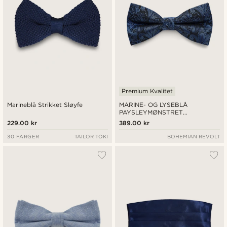
Premium Kvalitet
Marineblå Strikket Sløyfe
MARINE- OG LYSEBLÅ
PAYSLEYMØNSTRET
FERDIGKNYTTET SLØYFE
229.00 kr
389.00 kr
30 FARGER
TAILOR TOKI
BOHEMIAN REVOLT