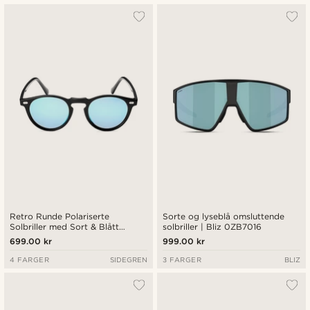
Retro Runde Polariserte
Sorte og lyseblå omsluttende
Solbriller med Sort & Blått
solbriller | Bliz 0ZB7016
Speilglass
699.00 kr
999.00 kr
4 FARGER
SIDEGREN
3 FARGER
BLIZ