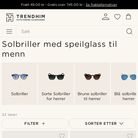
Frakt
49.00 kr
- Gratis over
745.00 kr
-
Se fraktalternativer
Søk
Solbriller med speilglass til
menn
Solbriller
Sorte Solbriller
Brune solbriller
Blå solbriller
for herrer
til herrer
herrer
32 Varer
FILTER
SORTER ETTER
Mest populært