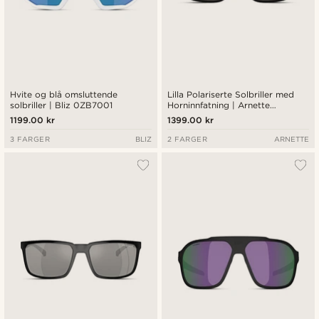
Hvite og blå omsluttende
Lilla Polariserte Solbriller med
solbriller | Bliz 0ZB7001
Horninnfatning | Arnette
0AN4283
1199.00 kr
1399.00 kr
3 FARGER
BLIZ
2 FARGER
ARNETTE