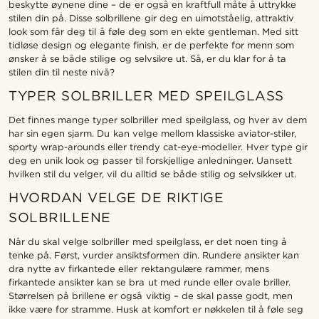
beskytte øynene dine – de er også en kraftfull måte å uttrykke
stilen din på. Disse solbrillene gir deg en uimotståelig, attraktiv
look som får deg til å føle deg som en ekte gentleman. Med sitt
tidløse design og elegante finish, er de perfekte for menn som
ønsker å se både stilige og selvsikre ut. Så, er du klar for å ta
stilen din til neste nivå?
TYPER SOLBRILLER MED SPEILGLASS
Det finnes mange typer solbriller med speilglass, og hver av dem
har sin egen sjarm. Du kan velge mellom klassiske aviator-stiler,
sporty wrap-arounds eller trendy cat-eye-modeller. Hver type gir
deg en unik look og passer til forskjellige anledninger. Uansett
hvilken stil du velger, vil du alltid se både stilig og selvsikker ut.
HVORDAN VELGE DE RIKTIGE
SOLBRILLENE
Når du skal velge solbriller med speilglass, er det noen ting å
tenke på. Først, vurder ansiktsformen din. Rundere ansikter kan
dra nytte av firkantede eller rektangulære rammer, mens
firkantede ansikter kan se bra ut med runde eller ovale briller.
Størrelsen på brillene er også viktig – de skal passe godt, men
ikke være for stramme. Husk at komfort er nøkkelen til å føle seg