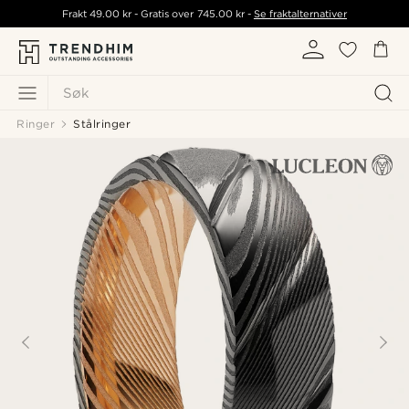
Frakt
49.00 kr
- Gratis over
745.00 kr
-
Se fraktalternativer
Søk
Ringer
Stålringer