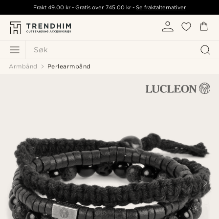
Frakt
49.00 kr
- Gratis over
745.00 kr
-
Se fraktalternativer
Søk
Armbånd
Perlearmbånd