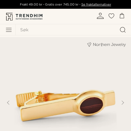
Frakt
49.00 kr
- Gratis over
745.00 kr
-
Se fraktalternativer
Søk