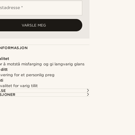
stadresse *
VARSLE MEG
NFORMASJON
litet
r å motstå misfarging og gi langvarig glans
 ditt
avering for et personlig preg
ti
alitet for varig tillit
LSE
ASJONER