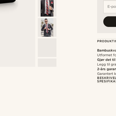
E-po
PRODUKTI
Bambuskva
Utformet fo
Gjør det til
Legg til gr
2-års garan
Garantert kv
BESKRIVE
SPESIFIK