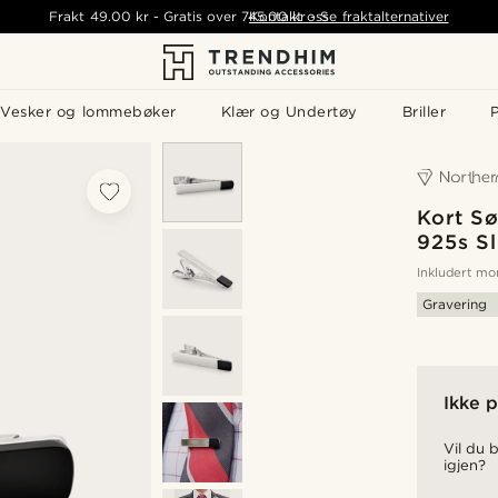
Frakt
49.00 kr
-
Gratis over
745.00 kr
Kontakt oss
-
Se fraktalternativer
Vesker og lommebøker
Klær og Undertøy
Briller
P
Kort Sø
925s Sl
Inkludert m
Gravering
Ikke p
Vil du b
igjen?