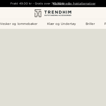
Frakt
49.00 kr
-
Gratis over
745.00 kr
Kontakt oss
-
Se fraktalternativer
Vesker og lommebøker
Klær og Undertøy
Briller
P