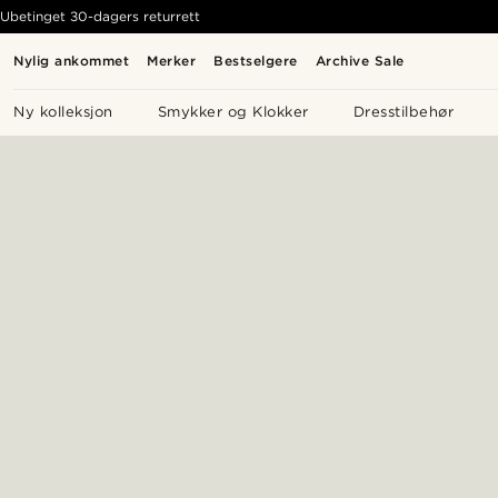
Ubetinget 30-dagers returrett
Nylig ankommet
Merker
Bestselgere
Archive Sale
Ny kolleksjon
Smykker og Klokker
Dresstilbehør