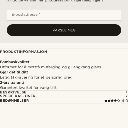
Vil du bli varslet når produktet blir tilgjengelig igjen?
E-postadresse *
VARSLE MEG
PRODUKTINFORMASJON
Bambuskvalitet
Utformet for å motstå misfarging og gi langvarig glans
Gjør det til ditt
Legg til gravering for et personlig preg
2-års garanti
Garantert kvalitet for varig tillit
BESKRIVELSE
SPESIFIKASJONER
BEDØMMELSER
4.0