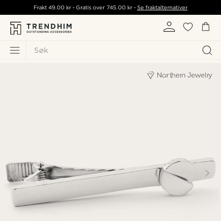
Frakt
49.00 kr
- Gratis over
745.00 kr
-
Se fraktalternativer
Søk