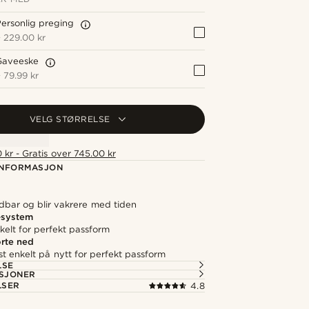
ersonlig preging
+
229.00 kr
Gaveeske
+
79.99 kr
VELG STØRRELSE
 kr - Gratis over 745.00 kr
NFORMASJON
dbar og blir vakrere med tiden
-system
kelt for perfekt passform
orte ned
st enkelt på nytt for perfekt passform
LSE
ASJONER
LSER
4.8