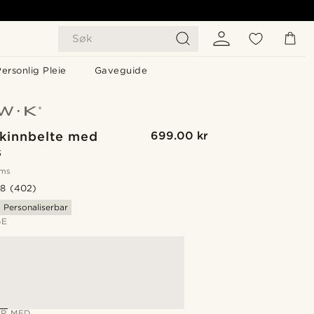
Søk
ersonlig Pleie
Gaveguide
Skinnbelte med
699.00 kr
s
oms
.8
(402)
Personaliserbar
GE
R MED