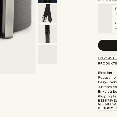
P
Frakt 49.00
PRODUKTI
Ekte lær
Robust, hol
Easy-Lock
Justeres en
Enkelt å k
Klipp og fe
BESKRIVE
SPESIFIK
BEDØMME