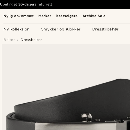
Ubetinget 30-dagers returrett
Nylig ankommet
Merker
Bestselgere
Archive Sale
Ny kolleksjon
Smykker og Klokker
Dresstilbehør
Belter
Dressbelter