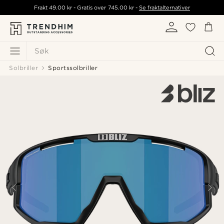
Frakt
49.00 kr
- Gratis over
745.00 kr
-
Se fraktalternativer
Søk
Solbriller
Sportssolbriller