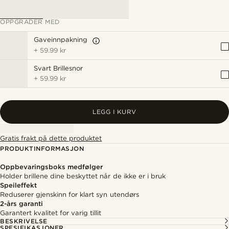
OPPGRADER MED
Gaveinnpakning
+
59.99 kr
Svart Brillesnor
+
59.99 kr
LEGG I KURV
Gratis frakt på dette produktet
PRODUKTINFORMASJON
Oppbevaringsboks medfølger
Holder brillene dine beskyttet når de ikke er i bruk
Speileffekt
Reduserer gjenskinn for klart syn utendørs
2-års garanti
Garantert kvalitet for varig tillit
BESKRIVELSE
SPESIFIKASJONER