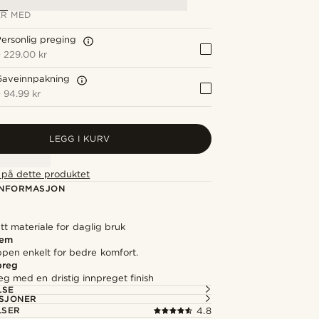
R MED
ersonlig preging
+
229.00 kr
Gaveinnpakning
+
94.99 kr
LEGG I KURV
t på dette produktet
NFORMASJON
ett materiale for daglig bruk
rem
ppen enkelt for bedre komfort.
preg
reg med en dristig innpreget finish
LSE
ASJONER
LSER
4.8