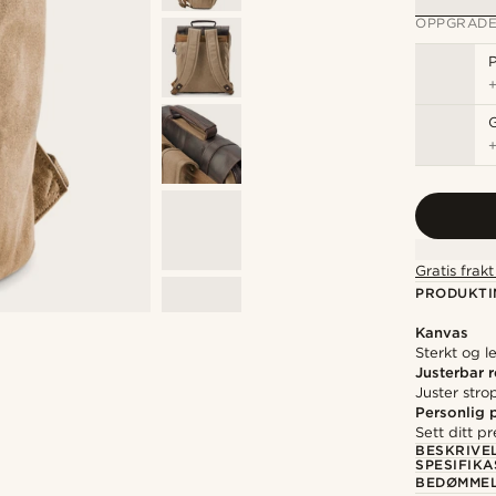
OPPGRADE
P
Gratis frak
PRODUKTI
Kanvas
Sterkt og l
Justerbar 
Juster stro
Personlig 
Sett ditt p
BESKRIVE
SPESIFIK
BEDØMME