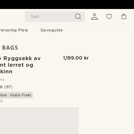
Søk
ersonlig Pleie
Gaveguide
e Ryggsekk av
1,199.00 kr
nt lerret og
skinn
oms
.8
(97)
rbar
Gratis Frakt
GE