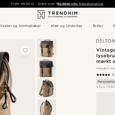
Frakt
49.00 kr
-
Gratis over
745.00 kr
Kontakt oss
-
Se fraktalternativer
Vesker og lommebøker
Klær og Undertøy
Briller
P
Vintag
lysebru
mørkt 
Inkludert m
4
Personalise
VELG FAR