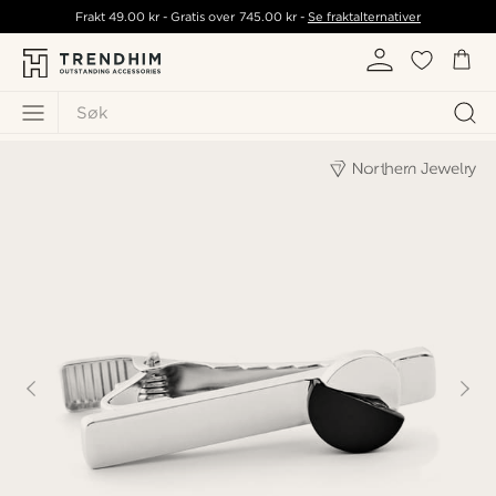
Frakt
49.00 kr
- Gratis over
745.00 kr
-
Se fraktalternativer
Søk