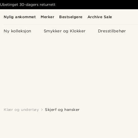
Ubetinget 30-dagers returrett
Nylig ankommet
Merker
Bestselgere
Archive Sale
Ny kolleksjon
Smykker og Klokker
Dresstilbehør
Klær og undertøy
Skjerf og hansker