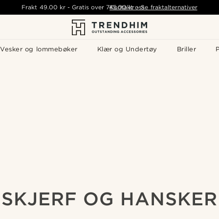
Frakt
49.00 kr
-
Gratis over
745.00 kr
Kontakt oss
-
Se fraktalternativer
Vesker og lommebøker
Klær og Undertøy
Briller
P
SKJERF OG HANSKER