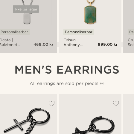
Ikke på lager
Personaliserbar
Personaliserbar
Pe
Ocata |
Orisun
Cru
469.00 kr
999.00 kr
Sølvtonet
Anthony
Søl
Dog Tag
Taiwansk
Hal
og Sort
Jade
av 
Perlehalskjede
Halskjede
St
Ti
MEN'S EARRINGS
All earrings are sold per piece! 👀