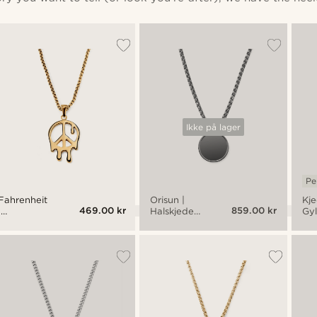
Ikke på lager
Pe
Fahrenheit
Orisun |
Kj
469.00 kr
859.00 kr
|
Halskjede
Gyl
Smeltende
med Svart
Jo
Fredstegn
Onyks
Mar
Gullfarget
Rundt
An
Pendant
anheng