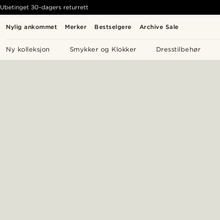
Ubetinget 30-dagers returrett
Nylig ankommet
Merker
Bestselgere
Archive Sale
Ny kolleksjon
Smykker og Klokker
Dresstilbehør