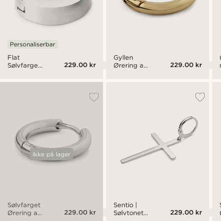
Personaliserbar
Flat
Gyllen
229.00 kr
229.00 kr
Sølvfarget
Ørering av
Bøyleøredobber
Stål
Ikke på lager
Sølvfarget
Sentio |
229.00 kr
229.00 kr
Ørering av
Sølvtonet
Stål
Hoop