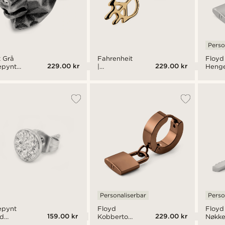
Perso
x Grå
Fahrenheit
Floyd
229.00 kr
229.00 kr
epynt
|
Henge
d
Smeltende
med
vehode
Gullfarget
Bøyle
Fredstegn
Ørering
Personaliserbar
Perso
epynt
Floyd
Floyd
159.00 kr
229.00 kr
d
Kobbertonet
Nøkke
isk
Hengelåsanheng
med