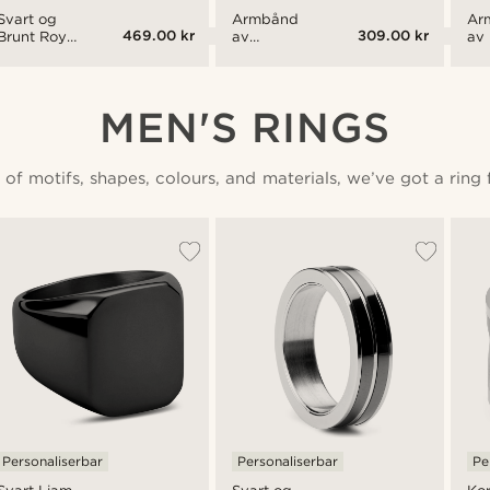
Svart og
Armbånd
Ar
469.00 kr
309.00 kr
Brunt Roy
av
av
Skinnarmbånd
Lavastein,
og
Onyks,
Søl
Konostre
Dr
og
av 
MEN'S RINGS
Gulltonet
Stå
Stål
 of motifs, shapes, colours, and materials, we’ve got a ring
Personaliserbar
Personaliserbar
Pe