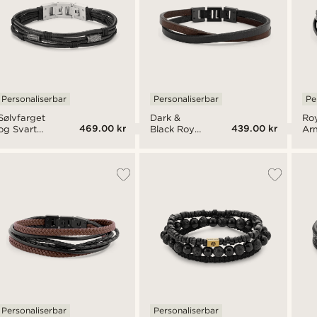
Personaliserbar
Personaliserbar
Pe
Sølvfarget
Dark &
Ro
469.00 kr
439.00 kr
og Svart
Black Roy
Ar
Icon
Single
av 
Armbånd
Wrap
Ski
av
Armbånd
Stå
Skinnsnorer
Personaliserbar
Personaliserbar