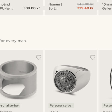
549.00 kr
Nomen |
mbånd
10mm
309.00 kr
329.40 kr
Sort
 PU-lær
Gyllen
Skinnarmbånd
Armb
med
vtonet
av Rus
Sølvtonet
ageklo
Stål
Stripet ID-
Rustfritt
plate
l
 for every man.
rsonaliserbar
Personaliserbar
Perso