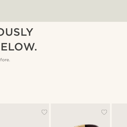
OUSLY
BELOW.
fore.