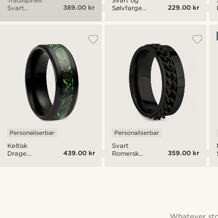
Tradisjonell
Svart og
389.00 kr
229.00 kr
Svart
Sølvfarget
Titanring
Kabelring
Personaliserbar
Personaliserbar
Keltisk
Svart
439.00 kr
359.00 kr
Drage
Romersk
Selvlysende
Kjettingring
Ring
Whatever stor