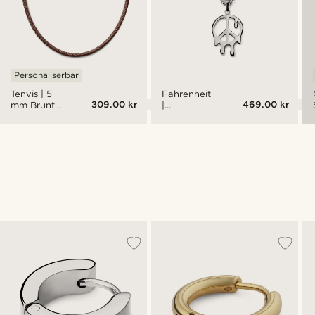
Personaliserbar
Tenvis | 5
Fahrenheit
309.00 kr
469.00 kr
mm Brunt
|
Lærhalskjede
Smeltende
Fredstegn
Stål
Pendant