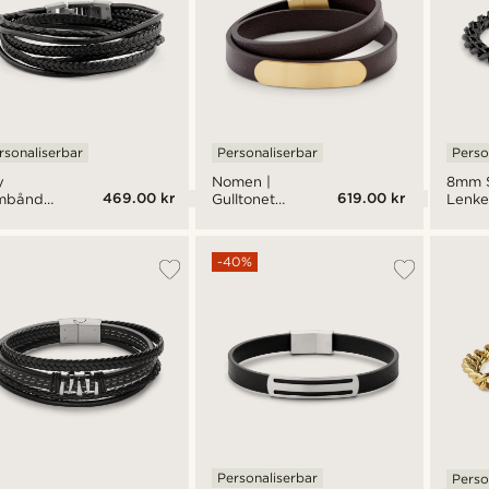
rsonaliserbar
Personaliserbar
Perso
y
Nomen |
8mm S
469.00 kr
619.00 kr
mbånd
Gulltonet
Lenk
Svart
og Sort
nn og
Omslynget
l
ID-
-40%
Armbånd
av Skinn
Personaliserbar
Perso