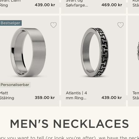
Svart Liam
Svart og
Ko
439.00 kr
469.00 kr
Ring
Sølvfarget
Stå
Stål- og
Keramikkring
Bestselger
Personaliserbar
Matt
Atlantis | 4
Te
359.00 kr
439.00 kr
Stålring
mm Ring
Stå
Rustfritt
Stål
MEN'S NECKLACES
y you want to tell (or look you’re after), we have the neck