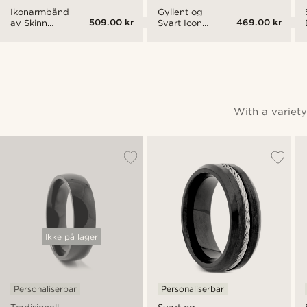
Ikonarmbånd
Gyllent og
509.00 kr
469.00 kr
av Skinn
Svart Icon
og Gul
Armbånd
Karneol
av
Skinnsnorer
With a variety
Ikke på lager
Personaliserbar
Personaliserbar