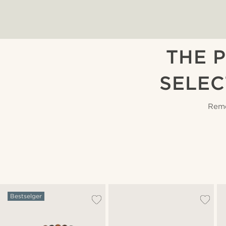
THE 
SELEC
Reme
Bestselger