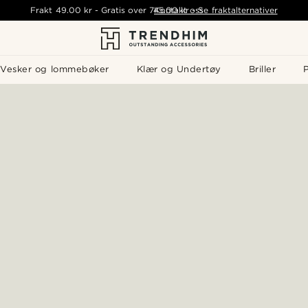
Frakt
49.00 kr
-
Gratis over
745.00 kr
Kontakt oss
-
Se fraktalternativer
Vesker og lommebøker
Klær og Undertøy
Briller
P