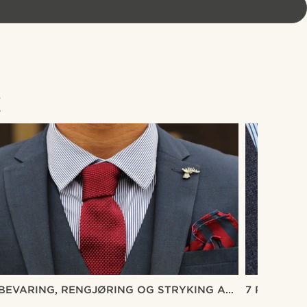
E
BEVARING, RENGJØRING OG STRYKING AV
7 REGLER 
S
MENN