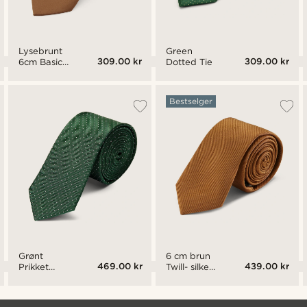
Lysebrunt
Green
309.00 kr
309.00 kr
6cm Basic
Dotted Tie
Slips
Bestselger
Grønt
6 cm brun
469.00 kr
439.00 kr
Prikket
Twill- silke
6cm
slips
Silkeslips