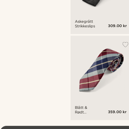
Askegrått
309.00 kr
Strikkeslips
Blått &
359.00 kr
Rødt
Rutete
Slips