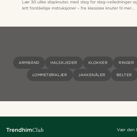
Lær 30 ulike slispknuter, med steg for steg-veiledninger o
lett forståelige instruksjoner – fra klassiske knuter til mer
komplekse varianter, og alt imellom.
ARMBÅND
HALSKJEDER
KLOKKER
RINGER
LOMMETØRKLÆR
JAKKENÅLER
BELTER
Vær den f