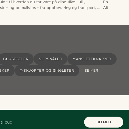
uide til hvordan du tar vare på dine silke-, ull-,
En enkel veile
ster- og bomullslips – fra oppbevaring og transport, til
Alt fra kombin
fjerning og stryking.
farger. Lær h
med skinnarm
BUKSESELER
SLIPSNÅLER
MANSJETTKNAPPER
SKER
T-SKJORTER OG SINGLETER
SE MER
tilbud.
BLI MED