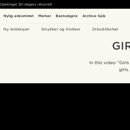
Ubetinget 30-dagers returrett
Nylig ankommet
Merker
Bestselgere
Archive Sale
Ny kolleksjon
Smykker og Klokker
Dresstilbehør
GI
In this video "Girl
girls