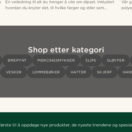
g
En veiledning til alt du trenger å vite om slipset. Inkludert
Vår g
hvordan du knyter det, til hvilke farger og stiler som
polye
fungerer for deg.
flekk
Shop etter kategori
ØREPYNT
PIERCINGSMYKKER
SLIPS
SLØYFER
VESKER
LOMMEBØKER
HATTER
SKJERF
HAN
ørste til å oppdage nye produkter, de nyeste trendene og spesial