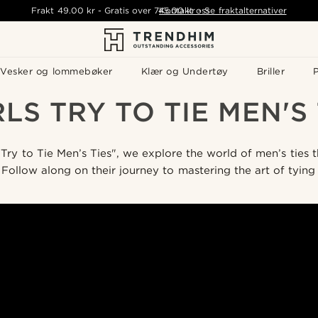
Frakt
49.00 kr
-
Gratis over
745.00 kr
Kontakt oss
-
Se fraktalternativer
Vesker og lommebøker
Klær og Undertøy
Briller
P
RLS TRY TO TIE MEN'S 
s Try to Tie Men’s Ties", we explore the world of men’s ties
. Follow along on their journey to mastering the art of tying 