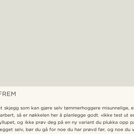
 FREM
t skjegg som kan gjøre selv tømmerhoggere misunnelige, en 
barbert, så er nøkkelen her å planlegge godt. «Ikke test ut 
llupet, og ikke prøv deg på en ny variant du plukka opp på
jegget selv, bør du gå for noe du har prøvd før, og noe du 