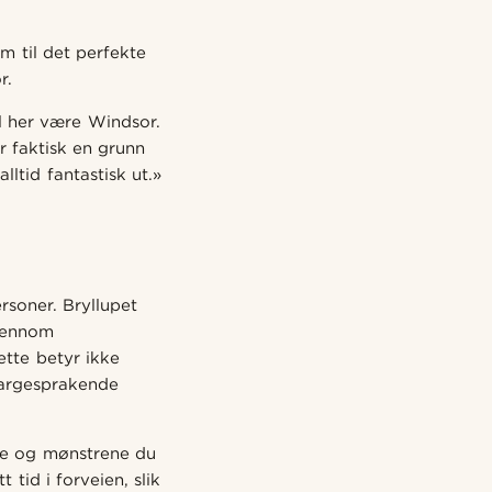
am til det perfekte
r.
il her være Windsor.
 faktisk en grunn
ltid fantastisk ut.»
rsoner. Bryllupet
gjennom
ette betyr ikke
fargesprakende
ne og mønstrene du
 tid i forveien, slik