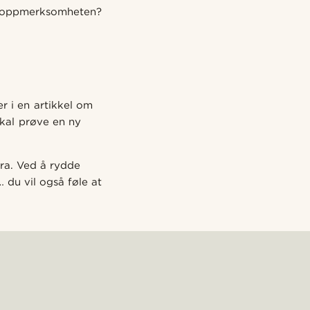
av oppmerksomheten?
er i en artikkel om
 skal prøve en ny
bra. Ved å rydde
 du vil også føle at