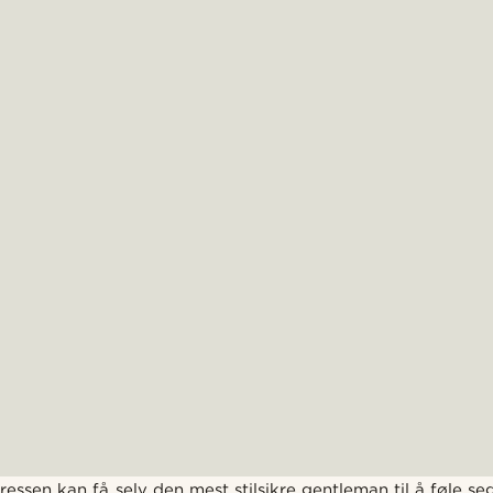
essen kan få selv den mest stilsikre gentleman til å føle seg