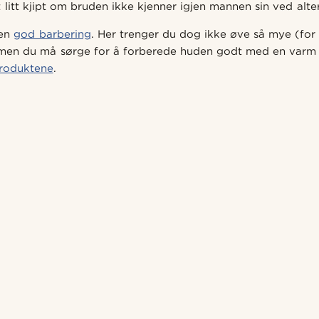
lt litt kjipt om bruden ikke kjenner igjen mannen sin ved alte
 en
god barbering
. Her trenger du dog ikke øve så mye (for 
 men du må sørge for å forberede huden godt med en varm 
produktene
.