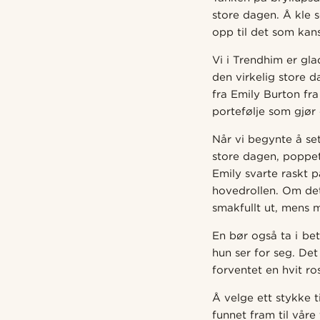
store dagen. Å kle 
opp til det som kansk
Vi i Trendhim er gla
den virkelig store d
fra Emily Burton fr
portefølje som gjør 
Når vi begynte å se
store dagen, poppet
Emily svarte raskt p
hovedrollen. Om det
smakfullt ut, mens m
En bør også ta i be
hun ser for seg. Det
forventet en hvit ro
Å velge ett stykke t
funnet fram til våre