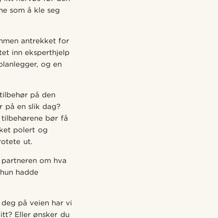
me som å kle seg
ammen antrekket for
tet inn eksperthjelp
splanlegger, og en
tilbehør på den
 på en slik dag?
 tilbehørene bør få
ket polert og
otete ut.
d partneren om hva
r hun hadde
 deg på veien har vi
itt? Eller ønsker du