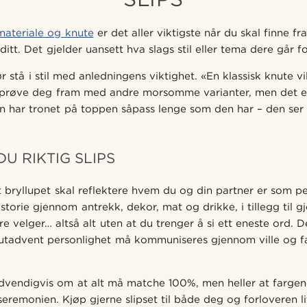
materiale og knute
er det aller viktigste når du skal finne fr
ditt. Det gjelder uansett hva slags stil eller tema dere går fo
 stå i stil med anledningens viktighet. «En klassisk knute v
g prøve deg fram med andre morsomme varianter, men det er
n har tronet på toppen såpass lenge som den har – den ser al
DU RIKTIG SLIPS
 bryllupet skal reflektere hvem du og din partner er som pe
historie gjennom antrekk, dekor, mat og drikke, i tillegg til 
 velger… altså alt uten at du trenger å si ett eneste ord. D
 utadvent personlighet må kommuniseres gjennom ville og 
ødvendigvis om at alt må matche 100%, men heller at farge
seremonien. Kjøp gjerne slipset til både deg og forloveren litt