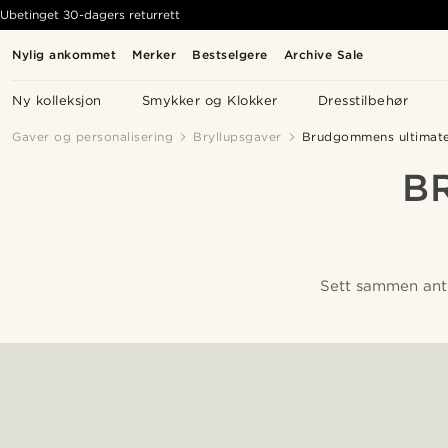
Ubetinget 30-dagers returrett
Nylig ankommet
Merker
Bestselgere
Archive Sale
Ny kolleksjon
Smykker og Klokker
Dresstilbehør
Gaver og personalisering
Bryllupsgaver
Brudgommens ultimate 
B
Sett sammen antre