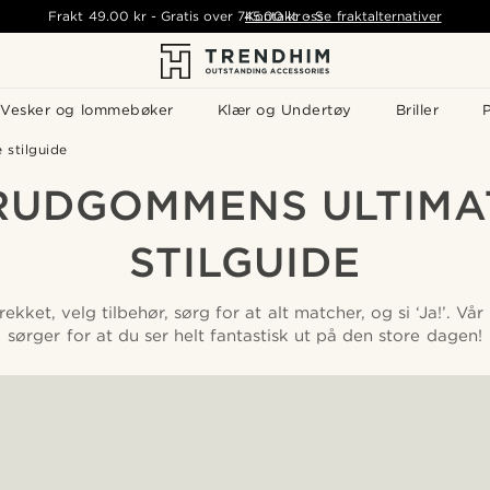
Frakt
49.00 kr
-
Gratis over
745.00 kr
Kontakt oss
-
Se fraktalternativer
Vesker og lommebøker
Klær og Undertøy
Briller
P
stilguide
RUDGOMMENS ULTIMA
STILGUIDE
kket, velg tilbehør, sørg for at alt matcher, og si ‘Ja!’. Vår 
sørger for at du ser helt fantastisk ut på den store dagen!