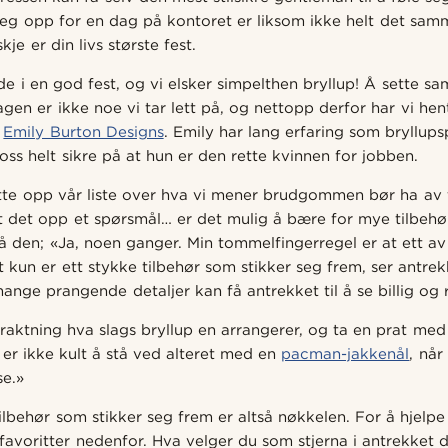
seg opp for en dag på kontoret er liksom ikke helt det sam
je er din livs største fest.
de i en god fest, og vi elsker simpelthen bryllup! Å sette s
agen er ikke noe vi tar lett på, og nettopp derfor har vi hen
a
Emily Burton Designs
. Emily har lang erfaring som bryllup
oss helt sikre på at hun er den rette kvinnen for jobben.
tte opp vår liste over hva vi mener brudgommen bør ha av 
 det opp et spørsmål… er det mulig å bære for mye tilbehør
å den; «Ja, noen ganger. Min tommelfingerregel er at ett av
 kun er ett stykke tilbehør som stikker seg frem, ser antrek
ange prangende detaljer kan få antrekket til å se billig og r
traktning hva slags bryllup en arrangerer, og ta en prat me
 er ikke kult å stå ved alteret med en
pacman-jakkenål
, nå
se.»
ilbehør som stikker seg frem er altså nøkkelen. For å hjelpe
 favoritter nedenfor. Hva velger du som stjerna i antrekket d