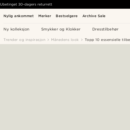
Ubetinget 30-dagers returrett
Nylig ankommet
Merker
Bestselgere
Archive Sale
Ny kolleksjon
Smykker og Klokker
Dresstilbehør
Trender og inspirasjon
Månedens look
Topp 10 essensielle til