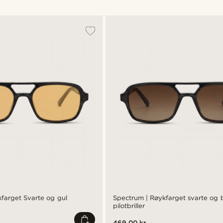
farget Svarte og gul
Spectrum | Røykfarget svarte og 
pilotbriller
469.00 kr