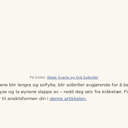
På bildet:
Wade Svarte og Grå Solbriller
ne blir lengre og solfylte, blir solbriller avgjørende for å
myse og la øynene slappe av – redd deg selv fra kråketær. Fi
r til ansiktsformen din i
denne artikkelen.