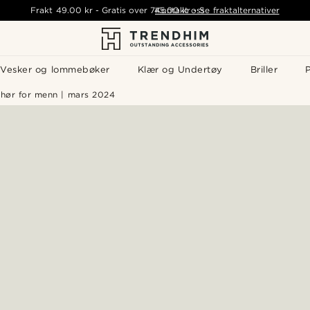
Frakt
49.00 kr
-
Gratis over
745.00 kr
Kontakt oss
-
Se fraktalternativer
Vesker og lommebøker
Klær og Undertøy
Briller
P
behør for menn | mars 2024