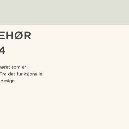
BEHØR
4
ehøret som er
Fra det funksjonelle
 design.