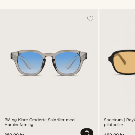
Blå og Klare Graderte Solbriller med
Spectrum | Røyk
Horninnfatning
pilotbriller
389.00 kr
469.00 kr